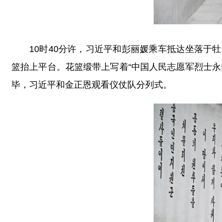
10时40分许，习近平和彭丽媛乘车抵达坐落
篮抬上平台。花篮缎带上写着“中国人民志愿军烈士
毕，习近平和金正恩观看仪仗队分列式。