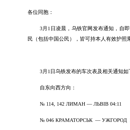
各位同胞：
3
月
1
日凌晨，乌铁官网发布通知，自即
民（包括中国公民），皆可持本人有效护照
3月1日
乌铁发布的
车次表
及相关通知
如
自东向西方向
：
№ 114, 142 ЛИМАН — ЛЬВІВ 04:11
№ 046
КРАМАТОРСЬК
—
УЖГОРОД
1