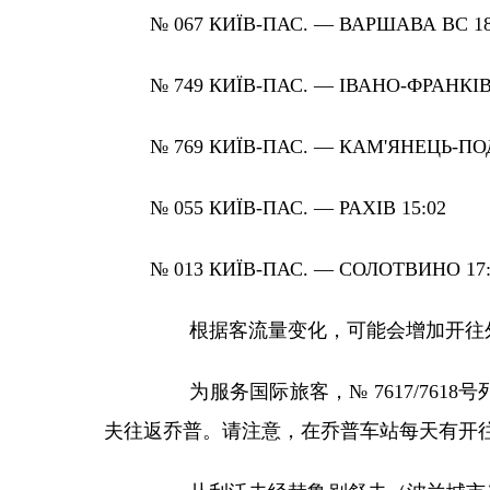
№ 067 КИЇВ-ПАС. — ВАРШАВА ВС 18
№ 749 КИЇВ-ПАС. — ІВАНО-ФРАНКІВ
№ 769 КИЇВ-ПАС. — КАМ'ЯНЕЦЬ-ПО
№ 055 КИЇВ-ПАС. — РАХІВ 15:02
№ 013 КИЇВ-ПАС. — СОЛОТВИНО 17:
根据客流量变化，可能会增加开往
为服务国际旅客，
№ 7617/76
夫往返乔普。请注意，在乔普车站每天有开