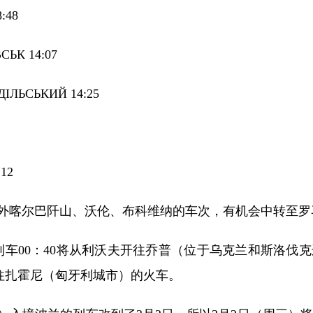
:48
СЬК 14:07
ДІЛЬСЬКИЙ 14:25
12
外喀尔巴阡山、沃伦、布科维纳
的车次
，有机会中转至罗
18号列车00：40将从利沃夫开往乔普（位于乌克兰和斯洛伐克边
往扎霍尼（匈牙利城市）的火车。