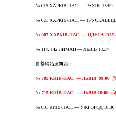
№ 015
ХАРКІВ
-
ПАС
. —
РАХІВ
15:09
№ 021 ХАРКІВ-ПАС. — ТРУСКАВЕЦЬ 
№ 007 ХАРКІВ-ПАС. — ОДЕСА ГОЛ. 
№ 114, 142 ЛИМАН — ЛЬВІВ 13:34
自基辅始发向西：
№ 705
КИЇВ
-
ПАС
. —
ЛЬВІВ
09:00
（
№ 715 КИЇВ-ПАС. — ЛЬВІВ 10:00
（
№ 081 КИЇВ-ПАС. — УЖГОРОД 18:30