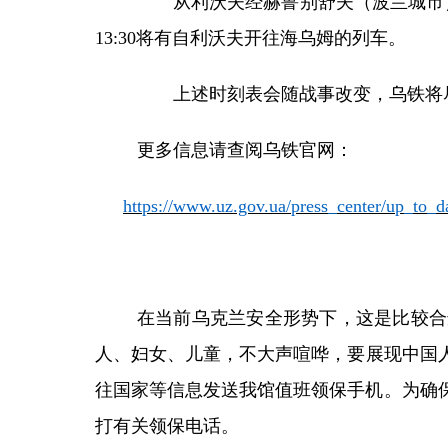
从利沃夫经赫鲁别舒夫（波兰城市
13:30将有自利沃夫开往海乌姆的列车。
上述时刻表会随战事改变，乌铁将
更多信息请查阅乌铁官网：
https://www.uz.gov.ua/press_center/up_to_d
在当前乌克兰安全形势下，这是比较合
人、妇女、儿童，不大声喧哗，
要
展现中国
往国家等信息发送我馆值班领保手机。为确
打有关领保电话。