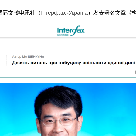
国际文传电讯社（
Інтерфакс-Україна
）发表署名文章《