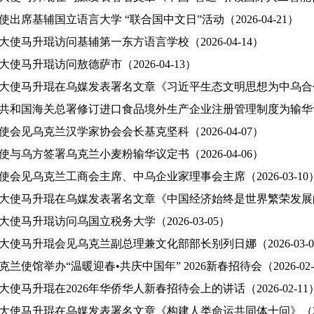
出席基辅国立语言大学 “联合国中文日”活动（2026-04-21）
大使马升琨访问基辅第一东方语言学校（2026-04-14）
使马升琨访问敖德萨市（2026-04-13）
大使马升琨在乌媒发表署名文章《习近平生态文明思想为中乌合作带来
共和国海关总署修订进口食品境外生产企业注册管理制度为输华食品贸
使会见乌克兰汉学家协会会长基克坚科（2026-04-07）
使与乌方签署乌克兰小麦粉输华议定书（2026-04-06）
使会见乌克兰工商会主席、中乌企业家理事会主席（2026-03-10
大使马升琨在乌媒发表署名文章《中国经济始终是世界繁荣发展的稳定锚
使马升琨访问乌国立税务大学（2026-03-05）
大使马升琨会见乌克兰副总理兼文化部部长别列日娜（2026-03-0
兰使馆举办“温暖迎春•共庆中国年” 2026新春招待会（2026-02-
使马升琨在2026年华侨华人新春招待会上的讲话（2026-02-11
大使马升琨在乌媒发表署名文章《构建人类命运共同体十问》（2026