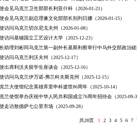
使会见乌克兰卫生部部长利亚什科（2026-01-21）
使会见乌克兰副总理兼文化部部长别列日娜（2026-01-15）
访问乌克兰切尔尼戈夫州（2026-01-08）
访问基辅国立工艺设计大学（2025-12-23）
长助理刘彬同乌克兰第一副外长基斯利察举行中乌外交部政治磋商（20
访问乌克兰利沃夫州（2025-12-17）
出席利沃夫留学生座谈会（2025-12-16）
访问乌克兰伊万诺-弗兰科夫斯克州（2025-12-15）
兰大使馆纪念英雄库里申科逝世86周年（2025-10-14）
克兰使馆举办庆祝中华人民共和国成立76周年招待会（2025-09-3
走访敖德萨七公里市场（2025-09-28）
共28页
1
2
3
4
5
6
7