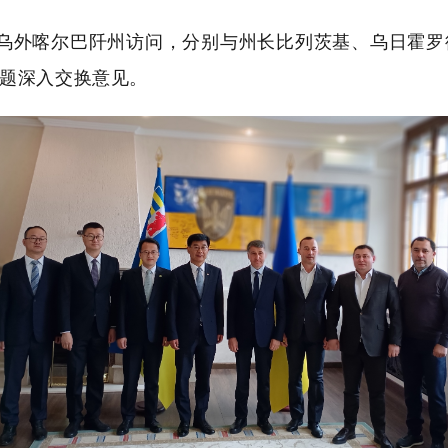
大使赴乌外喀尔巴阡州访问，分别与州长比列茨基、乌日
题深入交换意见。